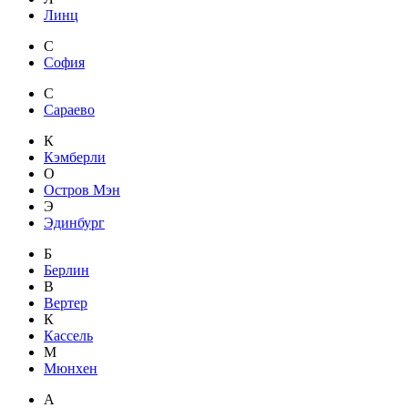
Линц
С
София
С
Сараево
К
Кэмберли
О
Остров Мэн
Э
Эдинбург
Б
Берлин
В
Вертер
К
Кассель
М
Мюнхен
А