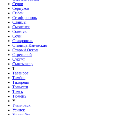
Серов
Серпухов
Сибай
Симферополь
Сланцы
Смоленск
Советск
Сочи
Ставрополь
Станица Каневская
Старый Оскол
Стрежевой
Сургут
Сыктывкар
Т
Таганрог
Тамбов
Тихорецк
Тольятти
Томск
Тюмень
У
Ульяновск
Усинск
Уссурийск