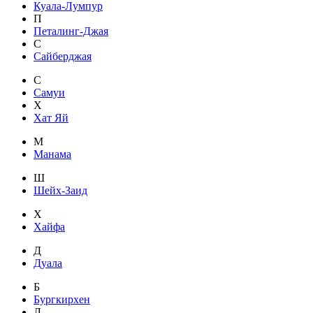
Куала-Лумпур
П
Петалинг-Джая
С
Сайберджая
С
Самуи
Х
Хат Яй
М
Манама
Ш
Шейх-Заид
Х
Хайфа
Д
Дуала
Б
Бургкирхен
Л