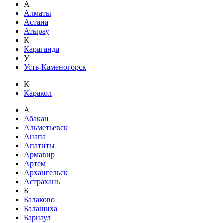
А
Алматы
Астана
Атырау
К
Караганда
У
Усть-Каменогорск
К
Каракол
А
Абакан
Альметьевск
Анапа
Апатиты
Армавир
Артем
Архангельск
Астрахань
Б
Балаково
Балашиха
Барнаул