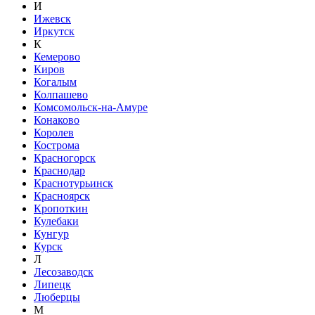
И
Ижевск
Иркутск
К
Кемерово
Киров
Когалым
Колпашево
Комсомольск-на-Амуре
Конаково
Королев
Кострома
Красногорск
Краснодар
Краснотурьинск
Красноярск
Кропоткин
Кулебаки
Кунгур
Курск
Л
Лесозаводск
Липецк
Люберцы
М