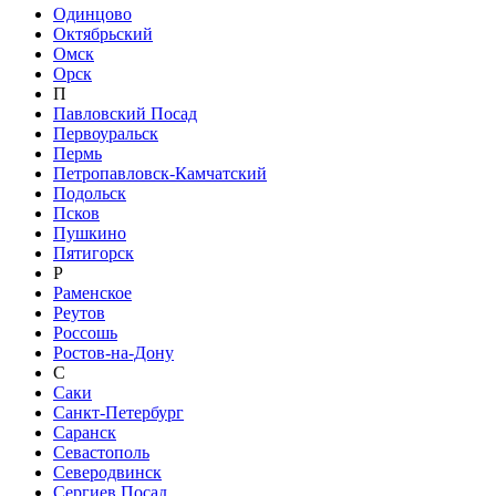
Одинцово
Октябрьский
Омск
Орск
П
Павловский Посад
Первоуральск
Пермь
Петропавловск-Камчатский
Подольск
Псков
Пушкино
Пятигорск
Р
Раменское
Реутов
Россошь
Ростов-на-Дону
С
Саки
Санкт-Петербург
Саранск
Севастополь
Северодвинск
Сергиев Посад