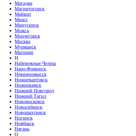
Магадан
Магнитогорск
Майкоп
Миасс
Минусинск
Можга
Мончегорск
Москва
Мурманск
Мытищи
Н
Набережные Челны
Наро-Фоминск
Невинномысск
Нижневартовск
Нижнекамск
Нижний Новгород
Нижний Тагил
Новомосковск
Новосибирск
Новошахтинск
Ногинск
Ноябрьск
Нягань
О