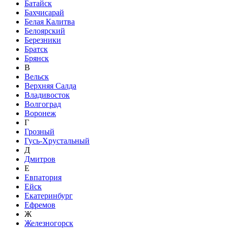
Батайск
Бахчисарай
Белая Калитва
Белоярский
Березники
Братск
Брянск
В
Вельск
Верхняя Салда
Владивосток
Волгоград
Воронеж
Г
Грозный
Гусь-Хрустальный
Д
Дмитров
Е
Евпатория
Ейск
Екатеринбург
Ефремов
Ж
Железногорск