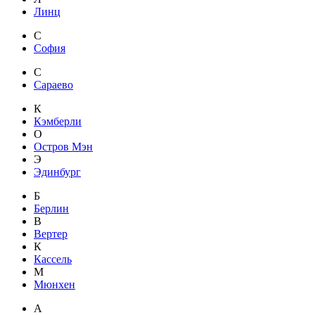
Линц
С
София
С
Сараево
К
Кэмберли
О
Остров Мэн
Э
Эдинбург
Б
Берлин
В
Вертер
К
Кассель
М
Мюнхен
А