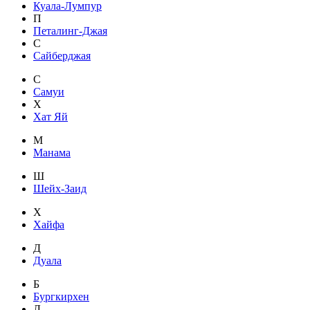
Куала-Лумпур
П
Петалинг-Джая
С
Сайберджая
С
Самуи
Х
Хат Яй
М
Манама
Ш
Шейх-Заид
Х
Хайфа
Д
Дуала
Б
Бургкирхен
Л