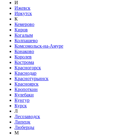
И
Ижевск
Иркутск
К
Кемерово
Киров
Когалым
Колпашево
Комсомольск-на-Амуре
Конаково
Королев
Кострома
Красногорск
Краснодар
Краснотурьинск
Красноярск
Кропоткин
Кулебаки
Кунгур
Курск
Л
Лесозаводск
Липецк
Люберцы
М