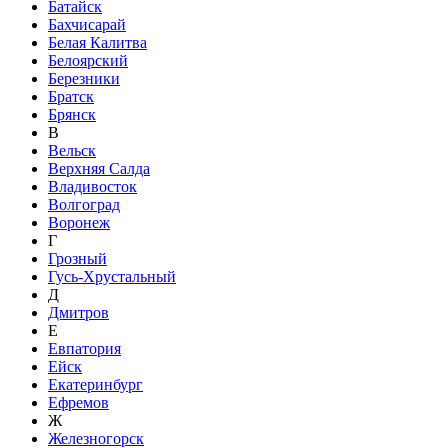
Батайск
Бахчисарай
Белая Калитва
Белоярский
Березники
Братск
Брянск
В
Вельск
Верхняя Салда
Владивосток
Волгоград
Воронеж
Г
Грозный
Гусь-Хрустальный
Д
Дмитров
Е
Евпатория
Ейск
Екатеринбург
Ефремов
Ж
Железногорск