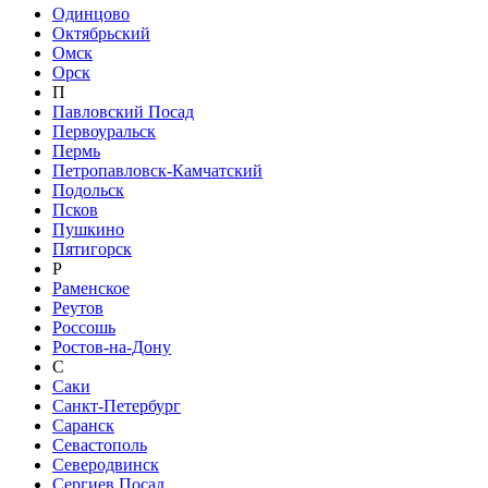
Одинцово
Октябрьский
Омск
Орск
П
Павловский Посад
Первоуральск
Пермь
Петропавловск-Камчатский
Подольск
Псков
Пушкино
Пятигорск
Р
Раменское
Реутов
Россошь
Ростов-на-Дону
С
Саки
Санкт-Петербург
Саранск
Севастополь
Северодвинск
Сергиев Посад