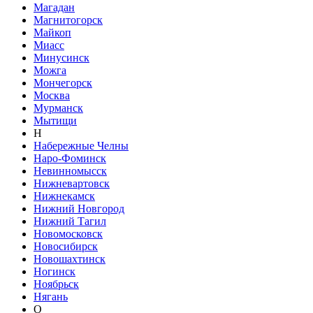
Магадан
Магнитогорск
Майкоп
Миасс
Минусинск
Можга
Мончегорск
Москва
Мурманск
Мытищи
Н
Набережные Челны
Наро-Фоминск
Невинномысск
Нижневартовск
Нижнекамск
Нижний Новгород
Нижний Тагил
Новомосковск
Новосибирск
Новошахтинск
Ногинск
Ноябрьск
Нягань
О