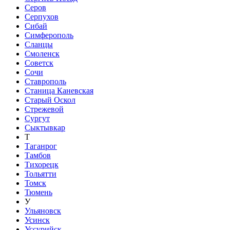
Серов
Серпухов
Сибай
Симферополь
Сланцы
Смоленск
Советск
Сочи
Ставрополь
Станица Каневская
Старый Оскол
Стрежевой
Сургут
Сыктывкар
Т
Таганрог
Тамбов
Тихорецк
Тольятти
Томск
Тюмень
У
Ульяновск
Усинск
Уссурийск