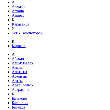
А
Алматы
Астана
Атырау
К
Караганда
У
Усть-Каменогорск
К
Каракол
А
Абакан
Альметьевск
Анапа
Апатиты
Армавир
Артем
Архангельск
Астрахань
Б
Балаково
Балашиха
Барнаул